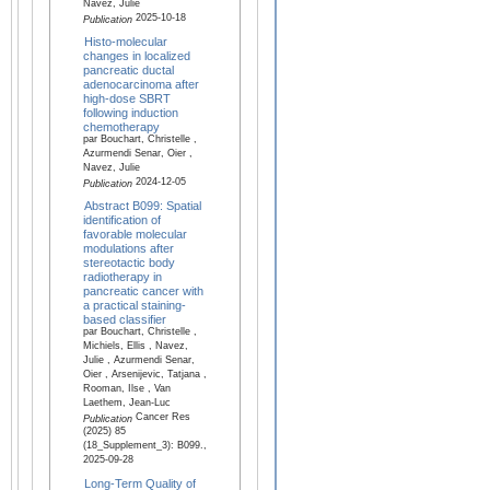
Navez, Julie
2025-10-18
Publication
Histo-molecular
changes in localized
pancreatic ductal
adenocarcinoma after
high-dose SBRT
following induction
chemotherapy
par Bouchart, Christelle ,
Azurmendi Senar, Oier ,
Navez, Julie
2024-12-05
Publication
Abstract B099: Spatial
identification of
favorable molecular
modulations after
stereotactic body
radiotherapy in
pancreatic cancer with
a practical staining-
based classifier
par Bouchart, Christelle ,
Michiels, Ellis , Navez,
Julie , Azurmendi Senar,
Oier , Arsenijevic, Tatjana ,
Rooman, Ilse , Van
Laethem, Jean-Luc
Cancer Res
Publication
(2025) 85
(18_Supplement_3): B099.,
2025-09-28
Long-Term Quality of