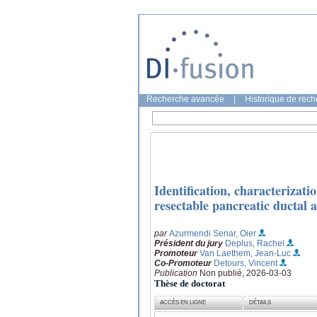
Recherche avancée
|
Historique de rec
Identification, characterizati
resectable pancreatic ductal
par
Azurmendi Senar, Oier
Président du jury
Deplus, Rachel
Promoteur
Van Laethem, Jean-Luc
Co-Promoteur
Detours, Vincent
Publication
Non publié, 2026-03-03
Thèse de doctorat
ACCÈS EN LIGNE
DÉTAILS