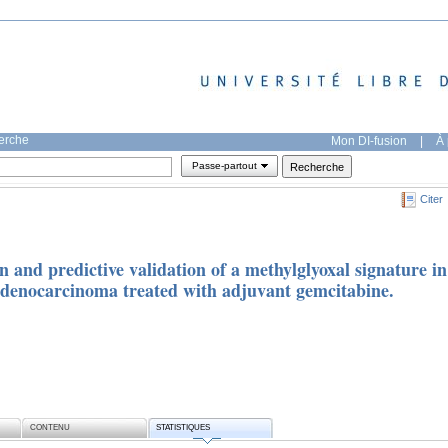
herche
Mon DI-fusion
|
À 
Passe-partout
Citer
on and predictive validation of a methylglyoxal signature in
 adenocarcinoma treated with adjuvant gemcitabine.
CONTENU
STATISTIQUES