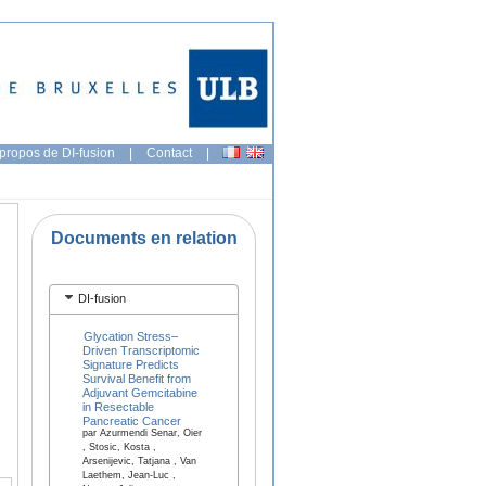
propos de DI-fusion
|
Contact
|
Documents en relation
DI-fusion
Glycation Stress–
Driven Transcriptomic
Signature Predicts
Survival Benefit from
Adjuvant Gemcitabine
in Resectable
Pancreatic Cancer
par Azurmendi Senar, Oier
, Stosic, Kosta ,
Arsenijevic, Tatjana , Van
Laethem, Jean-Luc ,