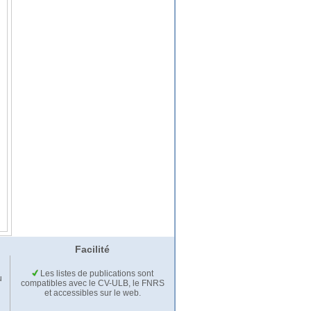
Facilité
Les listes de publications sont
u
compatibles avec le CV-ULB, le FNRS
et accessibles sur le web.