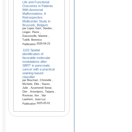
Life and Functional
Outcomes in Patients
With Anorectal
Malformations: A
Retrospective
Multicenter Study in
Brussels, Belgium
par Lopez Garri, Sandra ,
Lingier, Pierre ,
Dassonville, Martine ,
Tulelli, Berenice
2026-04-23
Publication
1102 Spatial
identification of
favorable molecular
modulations after
SBRT in pancreatic
cancer with a practical
staining-based
classifier
par Bouchart, Christelle ,
Michiels, Ellis , Navez,
Julie , Azurmendi Senar,
Oier , Arsenijevic, Tatjana ,
Rooman, Ilse , Van
Laethem, Jean-Luc
2025-05-01
Publication