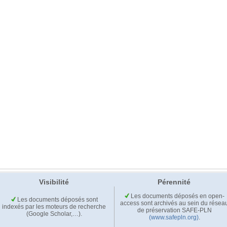
Visibilité
Pérennité
Les documents déposés en open-
Les documents déposés sont
access sont archivés au sein du résea
indexés par les moteurs de recherche
de préservation SAFE-PLN
(Google Scholar,…).
(www.safepln.org)
.