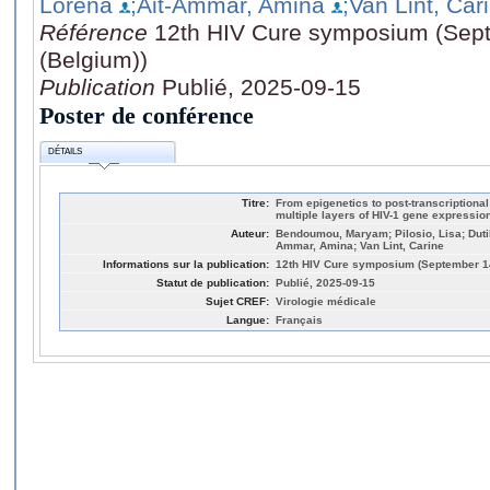
Lorena
;Ait-Ammar, Amina
;Van Lint, Car
Référence
12th HIV Cure symposium (Sept
(Belgium))
Publication
Publié, 2025-09-15
Poster de conférence
DÉTAILS
Titre:
From epigenetics to post-transcription
multiple layers of HIV-1 gene expressio
Auteur:
Bendoumou, Maryam; Pilosio, Lisa; Dutill
Ammar, Amina; Van Lint, Carine
Informations sur la publication:
12th HIV Cure symposium (September 14
Statut de publication:
Publié, 2025-09-15
Sujet CREF:
Virologie médicale
Langue:
Français