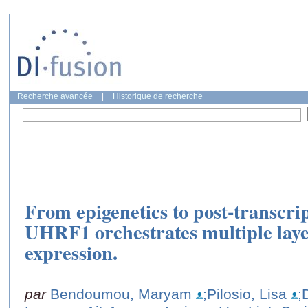
Recherche avancée
|
Historique de recherche
From epigenetics to post-transcri
UHRF1 orchestrates multiple laye
expression.
par
Bendoumou, Maryam
;Pilosio, Lisa
;