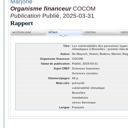
Marjorie
Organisme financeur
COCOM
Publication
Publié, 2025-03-31
Rapport
ACCÈS EN LIGNE
DÉTAILS
CONTENU
STATI
Titre:
Les vulnérabilités des personnes hyper
climatiques à Bruxelles : premier état d
Auteur:
De Muynck, Simon; Bottero, Marion; Rago
Organisme financeur:
COCOM
Statut de publication:
Publié, 2025-03-31
Sujet CREF:
Sciences humaines
Sciences sociales
Volumes/pages:
49 p.
Mots-clés:
précarité
vulnérabilité climatique
Bruxelles
inondations
stress thermique
Langue:
Français