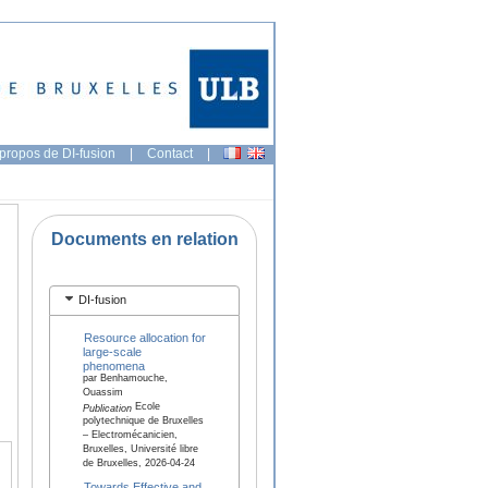
propos de DI-fusion
|
Contact
|
Documents en relation
DI-fusion
Resource allocation for
large-scale
phenomena
par Benhamouche,
Ouassim
Ecole
Publication
polytechnique de Bruxelles
– Electromécanicien,
Bruxelles, Université libre
de Bruxelles, 2026-04-24
Towards Effective and