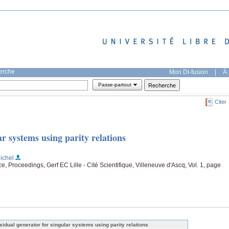
herche
Mon DI-fusion
|
À 
Passe-partout
Citer
ar systems using parity relations
Michel
Proceedings, Gerf EC Lille - Cité Scientifique, Villeneuve d'Ascq, Vol. 1, page
sidual generator for singular systems using parity relations