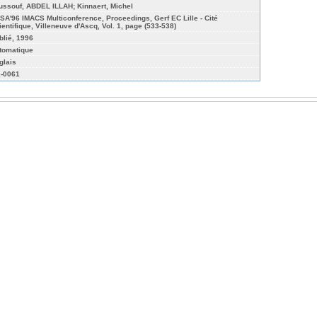
ussouf, ABDEL ILLAH; Kinnaert, Michel
SA'96 IMACS Multiconference, Proceedings, Gerf EC Lille - Cité
ientifique, Villeneuve d'Ascq, Vol. 1, page (533-538)
blié, 1996
tomatique
glais
-0061