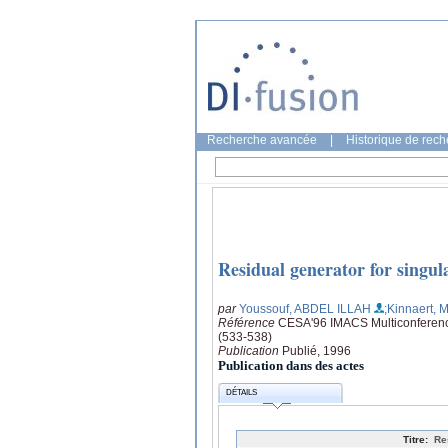
Recherche avancée
|
Historique de rec
Residual generator for singul
par
Youssouf, ABDEL ILLAH
;Kinnaert, 
Référence
CESA'96 IMACS Multiconference, 
(533-538)
Publication
Publié, 1996
Publication dans des actes
DÉTAILS
Titre:
Re