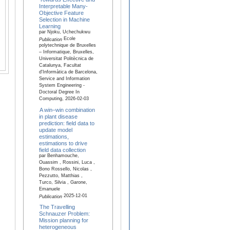
Interpretable Many-
Objective Feature
Selection in Machine
Learning
par Njoku, Uchechukwu
Ecole
Publication
polytechnique de Bruxelles
– Informatique, Bruxelles,
Universitat Politècnica de
Catalunya, Facultat
d'Informàtica de Barcelona,
Service and Information
System Engineering -
Doctoral Degree In
Computing, 2026-02-03
A win–win combination
in plant disease
prediction: field data to
update model
estimations,
estimations to drive
field data collection
par Benhamouche,
Ouassim , Rossini, Luca ,
Bono Rossello, Nicolas ,
Pezzutto, Matthias ,
Turco, Silvia , Garone,
Emanuele
2025-12-01
Publication
The Travelling
Schnauzer Problem:
Mission planning for
heterogeneous