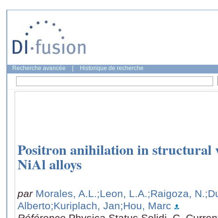
Recherche avancée
|
Historique de recherche
Positron anihilation in structural 
NiAl alloys
par
Morales, A.L.
;Leon, L.A.
;Raigoza, N.
;D
Alberto
;Kuriplach, Jan
;Hou, Marc
Référence
Physica Status Solidi. C. Curren