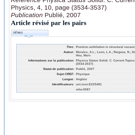
Physics, 4, 10, page (3534-3537)
Publication
Publié, 2007
Article révisé par les pairs
DÉTAILS
Titre:
Positron anihilation in structural vacanc
Auteur:
Morales, A.L.; Leon, L.A.; Raigoza, N.; 
Hou, Marc
Informations sur la publication:
Physica Status Solidi. C. Current Topics
(3534-3537)
Statut de publication:
Publié, 2007
Sujet CREF:
Physique
Langue:
Anglais
Identificateurs:
urn:issn:E225481
mho-0087