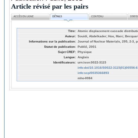
Article révisé par les pairs
ACCÈS EN LIGNE
DÉTAILS
CONTENU
STATI
Titre:
Atomic displacement cascade distributio
Auteur:
Souidi, Abdelkader; Hou, Marc; Becquart
Informations sur la publication:
Journal of Nuclear Materials, 295, 2-3, 
Statut de publication:
Publié, 2001
Sujet CREF:
Physique
Langue:
Anglais
Identificateurs:
urn:issn:0022-3115
info:doi/10.1016/S0022-3115(01)00556-6
info:scp/0035366893
mho-0084