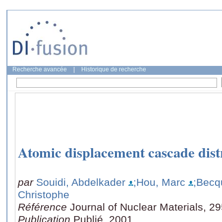
Recherche avancée
|
Historique de recherche
Atomic displacement cascade distr
par
Souidi, Abdelkader
;Hou, Marc
;Becqu
Christophe
Référence
Journal of Nuclear Materials, 2
Publication
Publié, 2001