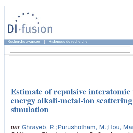
Recherche avancée
|
Historique de recherche
Estimate of repulsive interatomic 
energy alkali-metal-ion scatteri
simulation
par
Ghrayeb, R.
;Purushotham, M.
;Hou, Ma