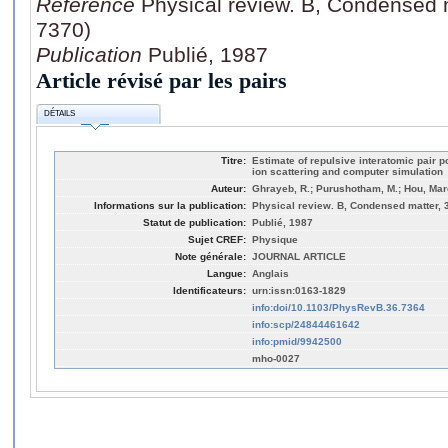
Référence
Physical review. B, Condensed m
7370)
Publication
Publié, 1987
Article révisé par les pairs
DÉTAILS
Titre:
Estimate of repulsive interatomic pair p
ion scattering and computer simulation
Auteur:
Ghrayeb, R.; Purushotham, M.; Hou, Marc
Informations sur la publication:
Physical review. B, Condensed matter, 
Statut de publication:
Publié, 1987
Sujet CREF:
Physique
Note générale:
JOURNAL ARTICLE
Langue:
Anglais
Identificateurs:
urn:issn:0163-1829
info:doi/10.1103/PhysRevB.36.7364
info:scp/24844461642
info:pmid/9942500
mho-0027