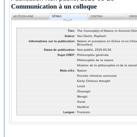
Communication à un colloque
ACCÈS EN LIGNE
DÉTAILS
CONTENU
STATI
Titre:
The Concept(s) of Nature in Ancient Ch
Auteur:
Van Daele, Raphael
Informations sur la publication:
Nature et surnature en Grèce et en Chine
Bruxelles)
Statut de publication:
Non publié, 2025-05-26
Sujet CREF:
Philosophie générale
Philosophie de la nature
Histoire de la philosophie et de la mora
Mots-clés:
Nature
Pensée chinoise ancienne
Early Chinese thought
Laozi
Zhuangzi
Mengzi
Xunzi
Hanfeizi
Langue:
Français