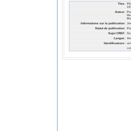
Titre:
Ph
19
Auteur:
Po
He
Bo
Informations sur la publication:
Jo
Statut de publication:
Pu
Sujet CREF:
Sc
Langue:
An
Identificateurs:
ur
in