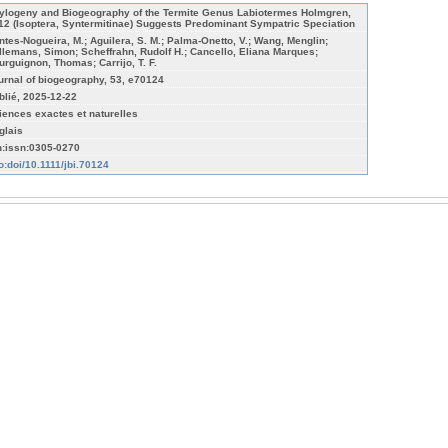
ylogeny and Biogeography of the Termite Genus Labiotermes Holmgren,
12 (Isoptera, Syntermitinae) Suggests Predominant Sympatric Speciation
ntes‐Nogueira, M.; Aguilera, S. M.; Palma‐Onetto, V.; Wang, Menglin;
llemans, Simon; Scheffrahn, Rudolf H.; Cancello, Eliana Marques;
urguignon, Thomas; Carrijo, T. F.
urnal of biogeography, 53, e70124
blié, 2025-12-22
iences exactes et naturelles
glais
n:issn:0305-0270
fo:doi/10.1111/jbi.70124