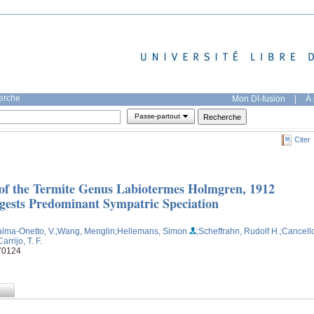
herche
Mon DI-fusion
|
À 
Passe-partout
Citer
of the Termite Genus Labiotermes Holmgren, 1912
ggests Predominant Sympatric Speciation
alma‐Onetto, V.
;Wang, Menglin
;Hellemans, Simon
;Scheffrahn, Rudolf H.
;Cancell
Carrijo, T. F.
e70124