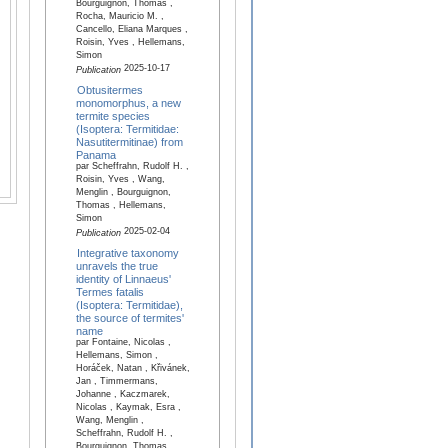
Bourguignon, Thomas ,
Rocha, Mauricio M. ,
Cancello, Eliana Marques ,
Roisin, Yves , Hellemans,
Simon
2025-10-17
Publication
Obtusitermes
monomorphus, a new
termite species
(Isoptera: Termitidae:
Nasutitermitinae) from
Panama
par Scheffrahn, Rudolf H. ,
Roisin, Yves , Wang,
Menglin , Bourguignon,
Thomas , Hellemans,
Simon
2025-02-04
Publication
Integrative taxonomy
unravels the true
identity of Linnaeus'
Termes fatalis
(Isoptera: Termitidae),
the source of termites'
name
par Fontaine, Nicolas ,
Hellemans, Simon ,
Horáček, Natan , Křivánek,
Jan , Timmermans,
Johanne , Kaczmarek,
Nicolas , Kaymak, Esra ,
Wang, Menglin ,
Scheffrahn, Rudolf H. ,
Bourguignon, Thomas ,