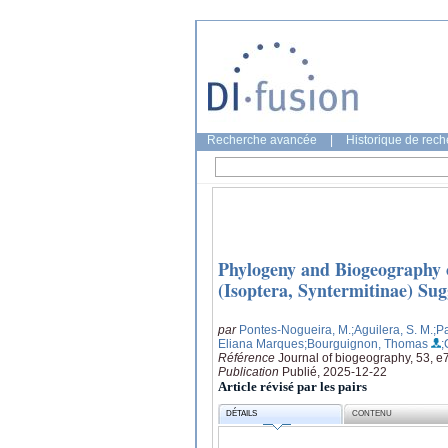
Recherche avancée
|
Historique de rec
Phylogeny and Biogeography 
(Isoptera, Syntermitinae) Su
par
Pontes‐Nogueira, M.
;Aguilera, S. M.
;P
Eliana Marques
;Bourguignon, Thomas
;
Référence
Journal of biogeography, 53, 
Publication
Publié, 2025-12-22
Article révisé par les pairs
DÉTAILS
CONTENU