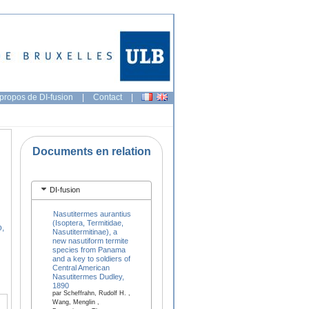
propos de DI-fusion
|
Contact
|
Documents en relation
DI-fusion
Nasutitermes aurantius
(Isoptera, Termitidae,
o,
Nasutitermitinae), a
new nasutiform termite
species from Panama
and a key to soldiers of
Central American
Nasutitermes Dudley,
1890
par Scheffrahn, Rudolf H. ,
Wang, Menglin ,