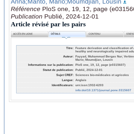
Anna
;Manto, Mario
;Moumdjian, Lousin
Référence
PloS one, 19, 12, page (e03156
Publication
Publié, 2024-12-01
Article révisé par les pairs
ACCÈS EN LIGNE
DÉTAILS
CONTENU
STATI
Titre:
Feature derivation and classification o
healthy and neurologically impaired adu
Auteur:
Fayyad, Muhammad Bergas Nur; Verbiest
Mario; Moumdjian, Lousin
Informations sur la publication:
PloS one, 19, 12, page (e0315607)
Statut de publication:
Publié, 2024-12-01
Sujet CREF:
Sciences bio-médicales et agricoles
Langue:
Anglais
Identificateurs:
urn:issn:1932-6203
info:doi/10.1371/journal.pone.0315607