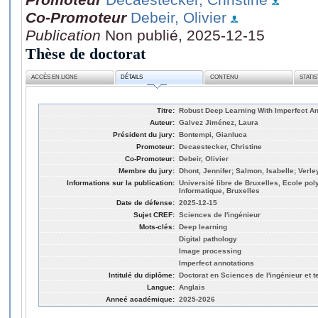
Co-Promoteur
Debeir, Olivier
Publication
Non publié, 2025-12-15
Thèse de doctorat
ACCÈS EN LIGNE
DÉTAILS
CONTENU
STATI
Titre:
Robust Deep Learning With Imperfect Ann
Auteur:
Galvez Jiménez, Laura
Président du jury:
Bontempi, Gianluca
Promoteur:
Decaestecker, Christine
Co-Promoteur:
Debeir, Olivier
Membre du jury:
Dhont, Jennifer; Salmon, Isabelle; Verl
Informations sur la publication:
Université libre de Bruxelles, Ecole po
Informatique, Bruxelles
Date de défense:
2025-12-15
Sujet CREF:
Sciences de l'ingénieur
Mots-clés:
Deep learning
Digital pathology
Image processing
Imperfect annotations
Intitulé du diplôme:
Doctorat en Sciences de l'ingénieur et 
Langue:
Anglais
Anneé académique:
2025-2026