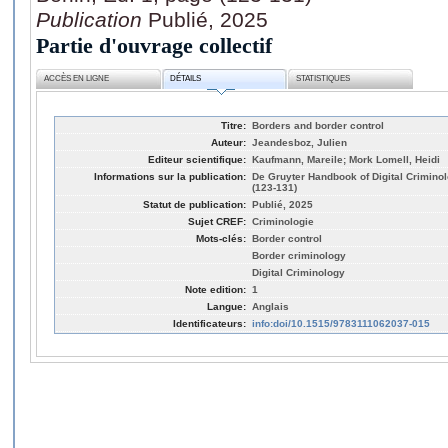
Publication
Publié, 2025
Partie d'ouvrage collectif
ACCÈS EN LIGNE
DÉTAILS
STATISTIQUES
Titre:
Borders and border control
Auteur:
Jeandesboz, Julien
Editeur scientifique:
Kaufmann, Mareile; Mork Lomell, Heidi
Informations sur la publication:
De Gruyter Handbook of Digital Criminolo
(123-131)
Statut de publication:
Publié, 2025
Sujet CREF:
Criminologie
Mots-clés:
Border control
Border criminology
Digital Criminology
Note edition:
1
Langue:
Anglais
Identificateurs:
info:doi/10.1515/9783111062037-015