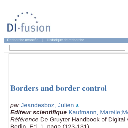
Recherche avancée
|
Historique de recherche
Borders and border control
par
Jeandesboz, Julien
Editeur scientifique
Kaufmann, Mareile
;M
Référence
De Gruyter Handbook of Digital 
Berlin, Ed. 1, page (123-131)