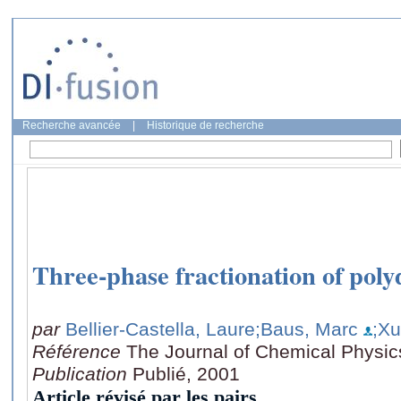
Recherche avancée
|
Historique de recherche
Three-phase fractionation of polyd
par
Bellier-Castella, Laure
;Baus, Marc
;Xu
Référence
The Journal of Chemical Physic
Publication
Publié, 2001
Article révisé par les pairs