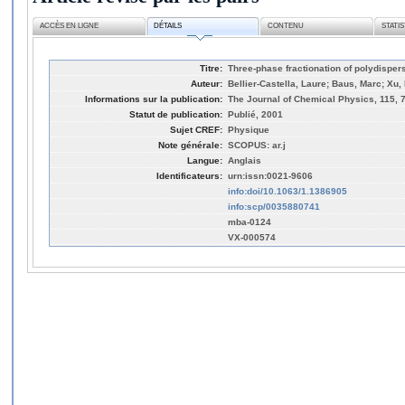
ACCÈS EN LIGNE
DÉTAILS
CONTENU
STATI
Titre:
Three-phase fractionation of polydispers
Auteur:
Bellier-Castella, Laure; Baus, Marc; Xu,
Informations sur la publication:
The Journal of Chemical Physics, 115, 
Statut de publication:
Publié, 2001
Sujet CREF:
Physique
Note générale:
SCOPUS: ar.j
Langue:
Anglais
Identificateurs:
urn:issn:0021-9606
info:doi/10.1063/1.1386905
info:scp/0035880741
mba-0124
VX-000574