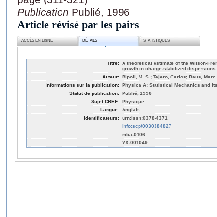
Publication
Publié, 1996
Article révisé par les pairs
ACCÈS EN LIGNE
DÉTAILS
STATISTIQUES
Titre:
A theoretical estimate of the Wilson-Fren
growth in charge-stabilized dispersions
Auteur:
Ripoll, M. S.; Tejero, Carlos; Baus, Marc
Informations sur la publication:
Physica A: Statistical Mechanics and its
Statut de publication:
Publié, 1996
Sujet CREF:
Physique
Langue:
Anglais
Identificateurs:
urn:issn:0378-4371
info:scp/0030384827
mba-0106
VX-001049