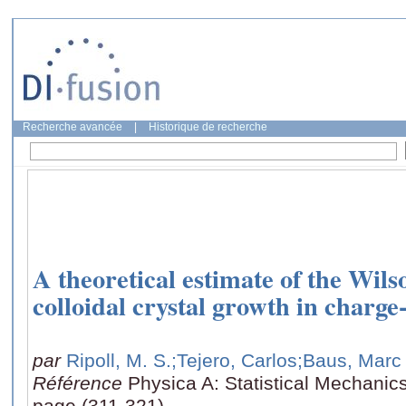
Recherche avancée
|
Historique de recherche
A theoretical estimate of the Wils
colloidal crystal growth in charge
par
Ripoll, M. S.
;Tejero, Carlos
;Baus, Marc
Référence
Physica A: Statistical Mechanics
page (311-321)