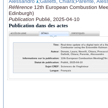
Alessandro
;Galletti, Chiara
;Parente, Ales
Référence
12th European Combustion Meeti
Edinburgh)
Publication
Publié, 2025-04-10
Publication dans des actes
ACCÈS EN LIGNE
DÉTAILS
STATISTIQUES
Titre:
Real-time update of a digital twin of a 
Combustor using the Ensemble Kalman F
Auteur:
Donato, Laura; Novelli, Chiara; Procacc
Galletti, Chiara; Parente, Alessandro
Informations sur la publication:
12th European Combustion Meeting(7th-1
Statut de publication:
Publié, 2025-04-10
Sujet CREF:
Sciences de l'ingénieur
Langue:
Français