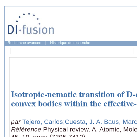
Recherche avancée
|
Historique de recherche
Isotropic-nematic transition of D
convex bodies within the effectiv
par
Tejero, Carlos
;Cuesta, J. A.
;Baus, Mar
Référence
Physical review. A, Atomic, Mole
45, 10, page (7395-7412)