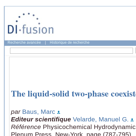
Recherche avancée
|
Historique de recherche
The liquid-solid two-phase coexis
par
Baus, Marc
Editeur scientifique
Velarde, Manuel G.
Référence
Physicochemical Hydrodynamics
Plenum Press, New-York, page (787-795)