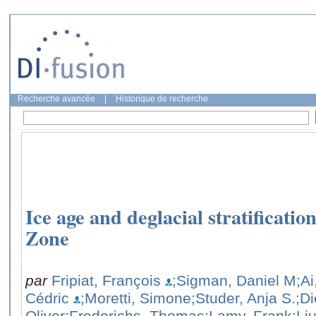
Recherche avancée
|
Historique de recherche
Ice age and deglacial stratificatio
Zone
par
Fripiat, François
;Sigman, Daniel M
;A
Cédric
;Moretti, Simone
;Studer, Anja S.
;D
Oliver
;Frederichs, Thomas
;Lamy, Frank
;Li