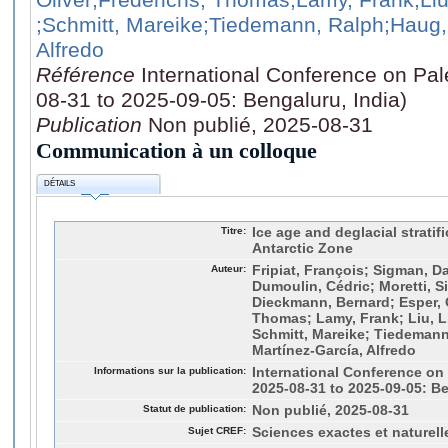
;Schmitt, Mareike
;Tiedemann, Ralph
;Haug,
Alfredo
Référence
International Conference on Pa
08-31 to 2025-09-05: Bengaluru, India)
Publication
Non publié, 2025-08-31
Communication à un colloque
DÉTAILS
Titre:
Ice age and deglacial stratifi
Antarctic Zone
Auteur:
Fripiat, François; Sigman, Da
Dumoulin, Cédric; Moretti, S
Dieckmann, Bernard; Esper, O
Thomas; Lamy, Frank; Liu, Li
Schmitt, Mareike; Tiedemann
Martínez-García, Alfredo
Informations sur la publication:
International Conference on
2025-08-31 to 2025-09-05: Be
Statut de publication:
Non publié, 2025-08-31
Sujet CREF:
Sciences exactes et naturell