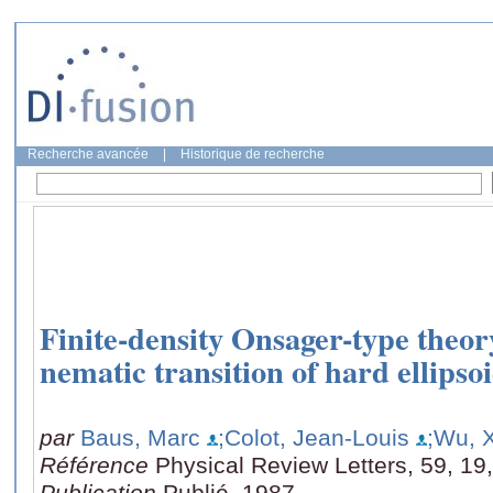
Recherche avancée
|
Historique de recherche
Finite-density Onsager-type theory
nematic transition of hard ellipso
par
Baus, Marc
;Colot, Jean-Louis
;Wu, 
Référence
Physical Review Letters, 59, 19
Publication
Publié, 1987