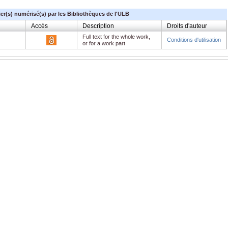
ier(s) numérisé(s) par les Bibliothèques de l'ULB
Accès
Description
Droits d'auteur
Full text for the whole work,
Conditions d'utilisation
or for a work part