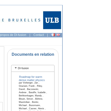
propos de DI-fusion
|
Contact
|
Documents en relation
DI-fusion
Roadmap for warm
dense matter physics
par Vorberger, Jan ,
Graziani, Frank , Riley,
David , Baczewski,
Andrew , Baraffe, Isabelle ,
Bethkenhagen, Mandy ,
Blouin, Simon , Böhme,
Maximilian , Bonitz,
Michael , Bussmann,
Michael , Casner, Alexis ,