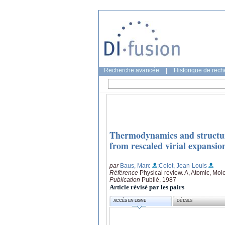
Recherche avancée
|
Historique de rec
Thermodynamics and structure 
from rescaled virial expansio
par
Baus, Marc
;Colot, Jean-Louis
Référence
Physical review. A, Atomic, Mol
Publication
Publié, 1987
Article révisé par les pairs
ACCÈS EN LIGNE
DÉTAILS