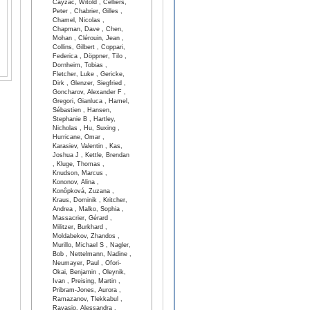
Cayzac, Witold , Celliers,
Peter , Chabrier, Gilles ,
Chamel, Nicolas ,
Chapman, Dave , Chen,
Mohan , Clérouin, Jean ,
Collins, Gilbert , Coppari,
Federica , Döppner, Tilo ,
Dornheim, Tobias ,
Fletcher, Luke , Gericke,
Dirk , Glenzer, Siegfried ,
Goncharov, Alexander F ,
Gregori, Gianluca , Hamel,
Sébastien , Hansen,
Stephanie B , Hartley,
Nicholas , Hu, Suxing ,
Hurricane, Omar ,
Karasiev, Valentin , Kas,
Joshua J , Kettle, Brendan
, Kluge, Thomas ,
Knudson, Marcus ,
Kononov, Alina ,
Konôpková, Zuzana ,
Kraus, Dominik , Kritcher,
Andrea , Malko, Sophia ,
Massacrier, Gérard ,
Militzer, Burkhard ,
Moldabekov, Zhandos ,
Murillo, Michael S , Nagler,
Bob , Nettelmann, Nadine ,
Neumayer, Paul , Ofori-
Okai, Benjamin , Oleynik,
Ivan , Preising, Martin ,
Pribram-Jones, Aurora ,
Ramazanov, Tlekkabul ,
Ravasio, Alessandra ,