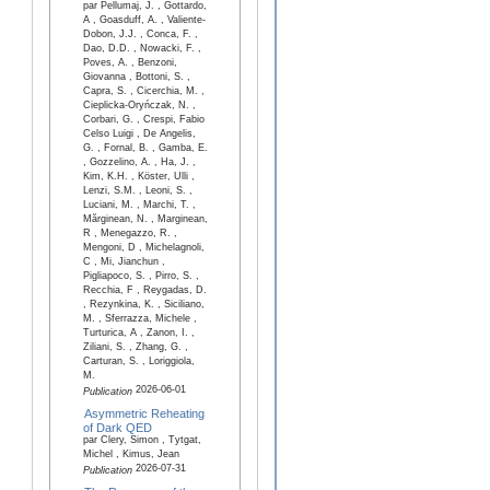
par Pellumaj, J. , Gottardo,
A , Goasduff, A. , Valiente-
Dobon, J.J. , Conca, F. ,
Dao, D.D. , Nowacki, F. ,
Poves, A. , Benzoni,
Giovanna , Bottoni, S. ,
Capra, S. , Cicerchia, M. ,
Cieplicka-Oryńczak, N. ,
Corbari, G. , Crespi, Fabio
Celso Luigi , De Angelis,
G. , Fornal, B. , Gamba, E.
, Gozzelino, A. , Ha, J. ,
Kim, K.H. , Köster, Ulli ,
Lenzi, S.M. , Leoni, S. ,
Luciani, M. , Marchi, T. ,
Mărginean, N. , Marginean,
R , Menegazzo, R. ,
Mengoni, D , Michelagnoli,
C , Mi, Jianchun ,
Pigliapoco, S. , Pirro, S. ,
Recchia, F , Reygadas, D.
, Rezynkina, K. , Siciliano,
M. , Sferrazza, Michele ,
Turturica, A , Zanon, I. ,
Ziliani, S. , Zhang, G. ,
Carturan, S. , Loriggiola,
M.
2026-06-01
Publication
Asymmetric Reheating
of Dark QED
par Clery, Simon , Tytgat,
Michel , Kimus, Jean
2026-07-31
Publication