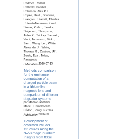
Redmer, Ronald ,
Rethfeld, Baerbel ,
Robinson, Alex P L ,
Röpke, Gerd , Soubiran,
François , Starrett, Charles
, Steinle-Neumann, Gerd ,
Sterne, Phillip , Tanaka,
Shigenori , Thompson,
Aidan P , Trickey, Samuel ,
Vinci, Tommaso , Vinko,
Sam , Wang, Lei , White,
Alexander J , White,
Thomas G , Zastrau, Ulf ,
Zurek, Eva , Tolias,
Panagiotis
2026-07-15
Publication
Methods comparison
for the emittance
computation of a
charged particle beam
in a lithium-like
magnetic lens and
comparison of different
degrader systems
par Mannie-Corbisier,
Marie , Hernalsteens,
Cédric , Pauly, Nicolas
2026-09
Publication
Development of
deformed intruder
structures along the
N=50 magic number:
Insights from 83Se