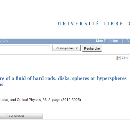
herche
Mon DI-fusion
|
À 
Passe-partout
Citer
of a fluid of hard rods, disks, spheres or hyperspheres
ns
ecular, and Optical Physics, 36, 8, page (3912-3925)
STATISTIQUES