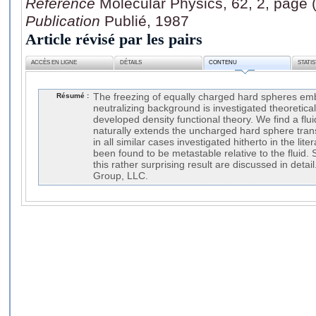
Référence
Molecular Physics, 62, 2, page 
Publication
Publié, 1987
Article révisé par les pairs
ACCÈS EN LIGNE
DÉTAILS
CONTENU
STATI
Résumé :
The freezing of equally charged hard spheres em
neutralizing background is investigated theoretical
developed density functional theory. We find a fluid
naturally extends the uncharged hard sphere trans
in all similar cases investigated hitherto in the lite
been found to be metastable relative to the fluid.
this rather surprising result are discussed in detai
Group, LLC.