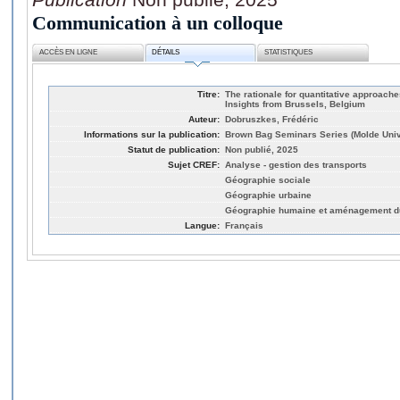
Communication à un colloque
ACCÈS EN LIGNE
DÉTAILS
STATISTIQUES
Titre:
The rationale for quantitative approache
Insights from Brussels, Belgium
Auteur:
Dobruszkes, Frédéric
Informations sur la publication:
Brown Bag Seminars Series (Molde Univ
Statut de publication:
Non publié, 2025
Sujet CREF:
Analyse - gestion des transports
Géographie sociale
Géographie urbaine
Géographie humaine et aménagement du 
Langue:
Français