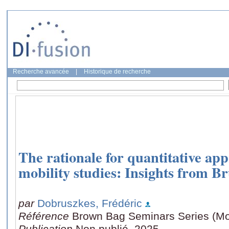
Recherche avancée
|
Historique de recherche
The rationale for quantitative ap
mobility studies: Insights from B
par
Dobruszkes, Frédéric
Référence
Brown Bag Seminars Series (Mol
Publication
Non publié, 2025