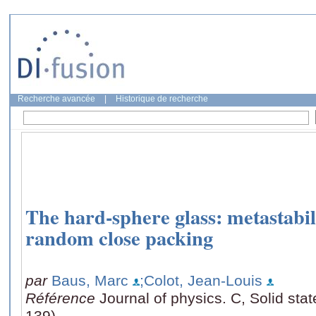
Recherche avancée
|
Historique de recherche
The hard-sphere glass: metastabili
random close packing
par
Baus, Marc
;Colot, Jean-Louis
Référence
Journal of physics. C, Solid sta
139)