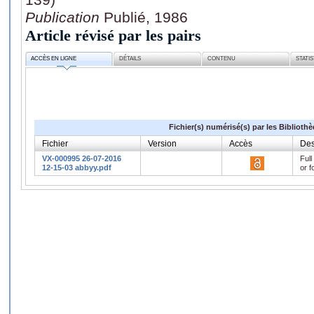
Publication
Publié, 1986
Article révisé par les pairs
ACCÈS EN LIGNE
DÉTAILS
CONTENU
STATI
Fichier(s) numérisé(s) par les Biblioth
Fichier
Version
Accès
Des
VX-000995 26-07-2016
Full
12-15-03 abbyy.pdf
or f