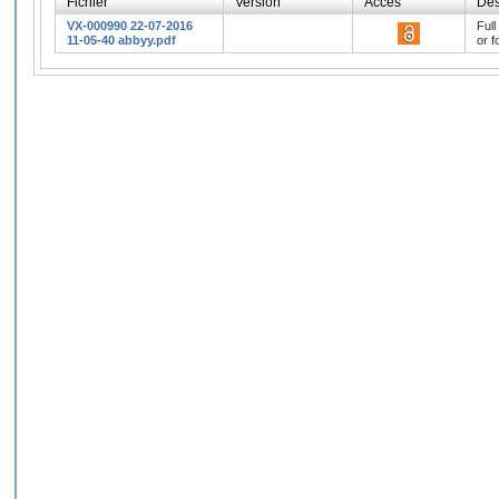
Fichier
Version
Accès
Des
VX-000990 22-07-2016
Full
11-05-40 abbyy.pdf
or f