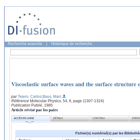
Recherche avancée
|
Historique de recherche
Viscoelastic surface waves and the surface structure o
par
Tejero, Carlos
;Baus, Marc
Référence
Molecular Physics, 54, 6, page (1307-1324)
Publication
Publié, 1985
Article révisé par les pairs
ACCÈS EN LIGNE
DÉTAILS
CONTENU
STATI
Fichier(s) numérisé(s) par les Biblioth