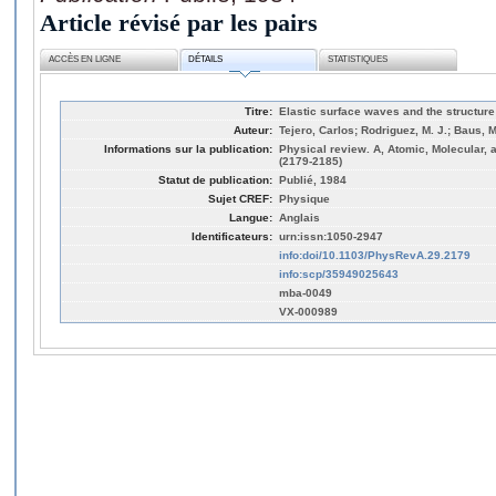
Article révisé par les pairs
ACCÈS EN LIGNE
DÉTAILS
STATISTIQUES
Titre:
Elastic surface waves and the structure 
Auteur:
Tejero, Carlos; Rodriguez, M. J.; Baus, 
Informations sur la publication:
Physical review. A, Atomic, Molecular, 
(2179-2185)
Statut de publication:
Publié, 1984
Sujet CREF:
Physique
Langue:
Anglais
Identificateurs:
urn:issn:1050-2947
info:doi/10.1103/PhysRevA.29.2179
info:scp/35949025643
mba-0049
VX-000989