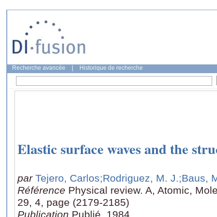
Recherche avancée
|
Historique de recherche
Elastic surface waves and the stru
par
Tejero, Carlos
;Rodriguez, M. J.
;Baus, 
Référence
Physical review. A, Atomic, Mole
29, 4, page (2179-2185)
Publication
Publié, 1984