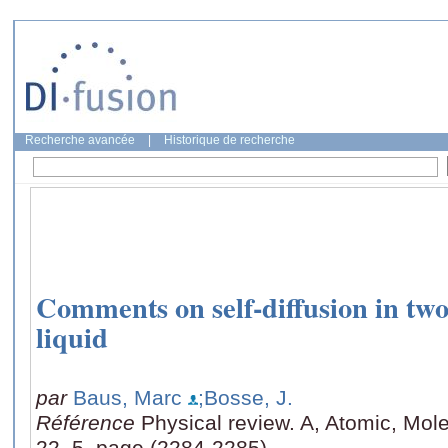
Recherche avancée
|
Historique de recherche
Comments on self-diffusion in tw
liquid
par
Baus, Marc
;Bosse, J.
Référence
Physical review. A, Atomic, Mole
22, 5, page (2284-2285)