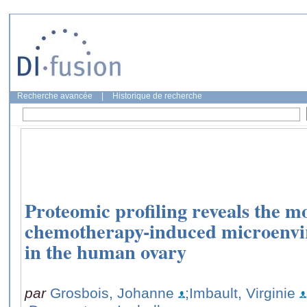
Recherche avancée
|
Historique de recherche
Proteomic profiling reveals the mo
chemotherapy-induced microenvir
in the human ovary
par
Grosbois, Johanne
;Imbault, Virginie