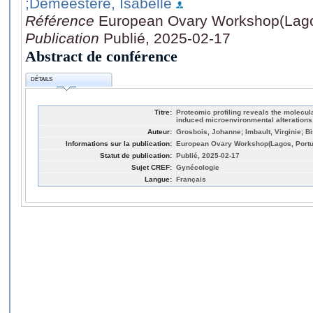
;Demeestere, Isabelle
Référence
European Ovary Workshop(Lago
Publication
Publié, 2025-02-17
Abstract de conférence
DÉTAILS
Titre:
Proteomic profiling reveals the molecul
induced microenvironmental alterations
Auteur:
Grosbois, Johanne; Imbault, Virginie; B
Informations sur la publication:
European Ovary Workshop(Lagos, Portu
Statut de publication:
Publié, 2025-02-17
Sujet CREF:
Gynécologie
Langue:
Français