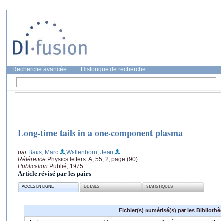
Recherche avancée
|
Historique de recherche
Long-time tails in a one-component plasma
par
Baus, Marc
;Wallenborn, Jean
Référence
Physics letters. A, 55, 2, page (90)
Publication
Publié, 1975
Article révisé par les pairs
ACCÈS EN LIGNE
DÉTAILS
STATISTIQUES
Fichier(s) numérisé(s) par les Biblioth