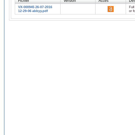
Fichier
Version
Accès
Des
VX-000945 26-07-2016
Full
12-29-06 abbyy.pdf
or f