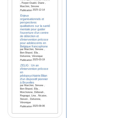
, Purper-Ouakil, Diane ,
Marchini, Simone
2025-12-14
Publication
Enjeux
organisationnels et
perspectives
qualitatives sur la santé
mentale pour guider
l’ouverture d’un centre
de détection et
d’intervention précoce
pour adolescents en
Belgique francophone
par Marchini, Simone ,
Ben-Shaool, Ella ,
Delvenne, Véronique
2025-03-19
Publication
ZELIG : Un an
d'intervention précoce
en
pédopsychiatrie:Bilan
d'un dispositif pionnier
à Bruxelles
par Marchini, Simone ,
Ben-Shaool, Ella ,
Morchoisne, Déborah ,
Regragui, Lina , Nicaise,
Steven , Delvenne,
Véronique
2025-09-06
Publication