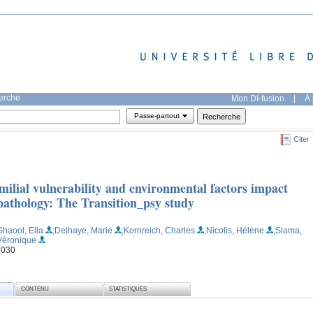
herche
Mon DI-fusion
|
À 
Passe-partout
Citer
ilial vulnerability and environmental factors impact
opathology: The Transition_psy study
Shaool, Ella
;Delhaye, Marie
;Kornreich, Charles
;Nicolis, Hélène
;Slama,
Véronique
03030
CONTENU
STATISTIQUES