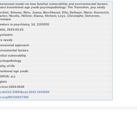
mensional model on how familial vulnerability and environmental factors
pact transitional age youth psychopathology: The Transition_psy study
rchini, Simone; Reis, Joana; Ben-Shaool, Ella; Delhaye, Marie; Kornreich,
arles; Nicolis, Hélène; Slama, Hichem; Leys, Christophe; Delvenne,
ronique
ontiers in psychiatry, 14, 1103030
blié, 2023-03-23
ychiatrie
re needs
mensional approach
vironmental factors
ilial vulnerability
ychopathology
lity of life
ansitional age youth
OPUS: ar.j
glais
n:issn:1664-0640
fo:doi/10.3389/fpsyt.2023.1103030
fo:scp/85152037356