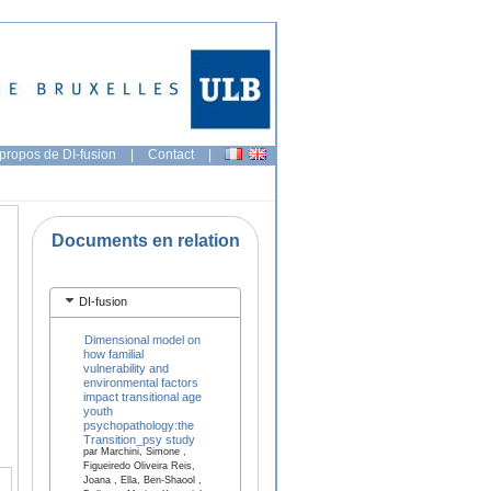
propos de DI-fusion
|
Contact
|
Documents en relation
DI-fusion
Dimensional model on
how familial
vulnerability and
environmental factors
impact transitional age
youth
psychopathology:the
Transition_psy study
par Marchini, Simone ,
Figueiredo Oliveira Reis,
Joana , Ella, Ben-Shaool ,