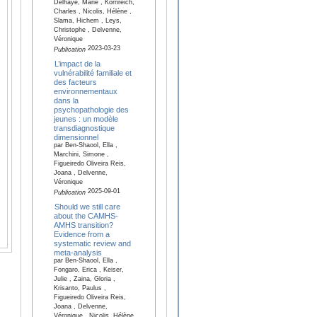
Delhaye, Marie , Kornreich,
Charles , Nicolis, Hélène ,
Slama, Hichem , Leys,
Christophe , Delvenne,
Véronique
2023-03-23
Publication
L’impact de la
vulnérabilité familiale et
des facteurs
environnementaux
dans la
psychopathologie des
jeunes : un modèle
transdiagnostique
dimensionnel
par Ben-Shaool, Ella ,
Marchini, Simone ,
Figueiredo Oliveira Reis,
Joana , Delvenne,
Véronique
2025-09-01
Publication
Should we still care
about the CAMHS-
AMHS transition?
Evidence from a
systematic review and
meta-analysis
par Ben-Shaool, Ella ,
Fongaro, Erica , Keiser,
Julie , Zaina, Gloria ,
Krisanto, Paulus ,
Figueiredo Oliveira Reis,
Joana , Delvenne,
Véronique , Nicolis, Hélène