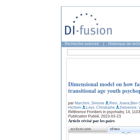
Recherche avancée
|
Historique de rec
Dimensional model on how fam
transitional age youth psych
par
Marchini, Simone
;Reis, Joana
;Ben-
Hichem
;Leys, Christophe
;Delvenne, 
Référence
Frontiers in psychiatry, 14, 11
Publication
Publié, 2023-03-23
Article révisé par les pairs
ACCÈS EN LIGNE
DÉTAILS