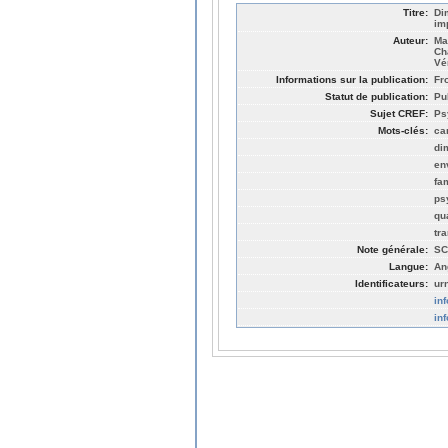
Titre:
Di
im
Auteur:
Ma
Ch
Vé
Informations sur la publication:
Fr
Statut de publication:
Pu
Sujet CREF:
Ps
Mots-clés:
ca
di
en
fam
ps
qua
tr
Note générale:
SC
Langue:
An
Identificateurs:
ur
in
in