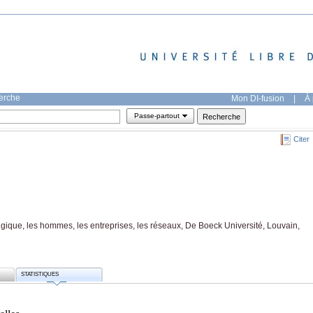
herche
Mon DI-fusion
|
À 
Passe-partout
Citer
lgique, les hommes, les entreprises, les réseaux, De Boeck Université, Louvain,
STATISTIQUES