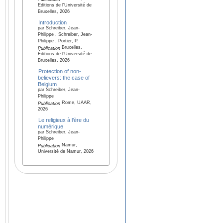
Editions de l'Université de
Bruxelles, 2026
Introduction
par Schreiber, Jean-
Philippe , Schreiber, Jean-
Philippe , Portier, P.
Bruxelles,
Publication
Éditions de l’Université de
Bruxelles, 2026
Protection of non-
believers: the case of
Belgium
par Schreiber, Jean-
Philippe
Rome, UAAR,
Publication
2026
Le religieux à l’ère du
numérique
par Schreiber, Jean-
Philippe
Namur,
Publication
Université de Namur, 2026