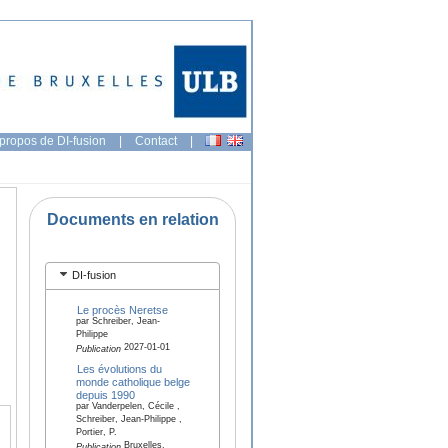
propos de DI-fusion
|
Contact
|
Documents en relation
DI-fusion
Le procès Neretse
par Schreiber, Jean-
Philippe
2027-01-01
Publication
Les évolutions du
monde catholique belge
depuis 1990
par Vanderpelen, Cécile ,
Schreiber, Jean-Philippe ,
Portier, P.
Bruxelles,
Publication