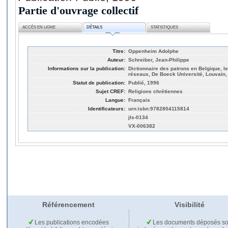
Partie d'ouvrage collectif
ACCÈS EN LIGNE
DÉTAILS
STATISTIQUES
Titre:
Oppenheim Adolphe
Auteur:
Schreiber, Jean-Philippe
Informations sur la publication:
Dictionnaire des patrons en Belgique, l
réseaux, De Boeck Université, Louvain,
Statut de publication:
Publié, 1996
Sujet CREF:
Religions chrétiennes
Langue:
Français
Identificateurs:
urn:isbn:9782804115814
jls-0134
VX-006382
Référencement
Visibilité
Les publications encodées
Les documents déposés so