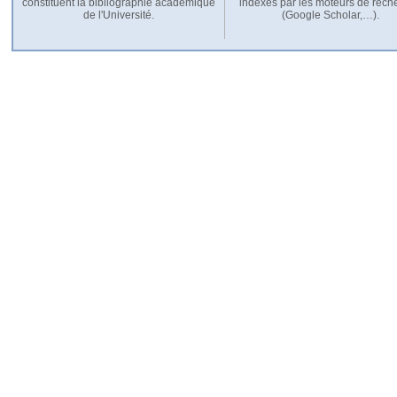
constituent la bibliographie académique
indexés par les moteurs de rech
de l'Université.
(Google Scholar,…).