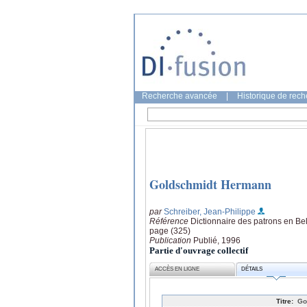
Recherche avancée
|
Historique de rec
Goldschmidt Hermann
par
Schreiber, Jean-Philippe
Référence
Dictionnaire des patrons en Be
page (325)
Publication
Publié, 1996
Partie d'ouvrage collectif
ACCÈS EN LIGNE
DÉTAILS
Titre:
Go