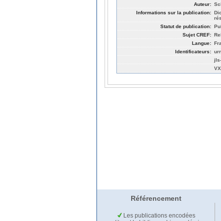
Auteur:
Sc
Informations sur la publication:
Di
ré
Statut de publication:
Pu
Sujet CREF:
Re
Langue:
Fr
Identificateurs:
ur
jl
VX
Référencement
Les publications encodées