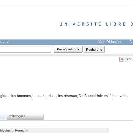
herche
Mon DI-fusion
|
À 
Passe-partout
Citer
lgique, les hommes, les entreprises, les réseaux, De Boeck Université, Louvain,
STATISTIQUES
ldschmidt Hermann