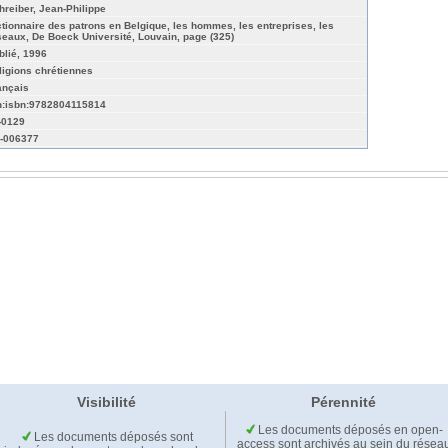
hreiber, Jean-Philippe
ctionnaire des patrons en Belgique, les hommes, les entreprises, les
seaux, De Boeck Université, Louvain, page (325)
blié, 1996
ligions chrétiennes
ançais
n:isbn:9782804115814
s-0129
-006377
Visibilité
Pérennité
Les documents déposés en open-
Les documents déposés sont
access sont archivés au sein du résea