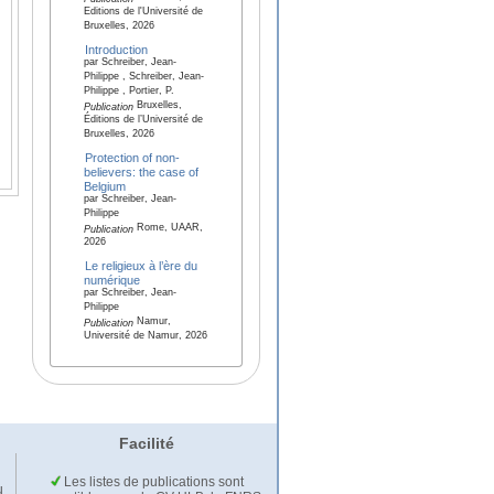
Editions de l'Université de
Bruxelles, 2026
Introduction
par Schreiber, Jean-
Philippe , Schreiber, Jean-
Philippe , Portier, P.
Bruxelles,
Publication
Éditions de l’Université de
Bruxelles, 2026
Protection of non-
believers: the case of
Belgium
par Schreiber, Jean-
Philippe
Rome, UAAR,
Publication
2026
Le religieux à l’ère du
numérique
par Schreiber, Jean-
Philippe
Namur,
Publication
Université de Namur, 2026
Facilité
Les listes de publications sont
u