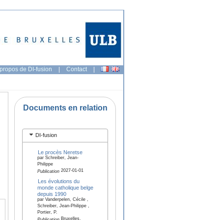
propos de DI-fusion
|
Contact
|
Documents en relation
DI-fusion
Le procès Neretse
par Schreiber, Jean-
Philippe
2027-01-01
Publication
Les évolutions du
monde catholique belge
depuis 1990
par Vanderpelen, Cécile ,
Schreiber, Jean-Philippe ,
Portier, P.
Bruxelles,
Publication