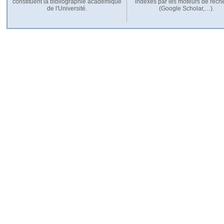
constituent la bibliographie académique
indexés par les moteurs de rech
de l'Université.
(Google Scholar,…).