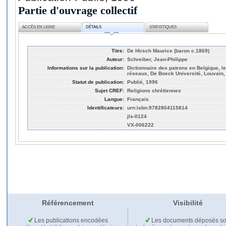
Partie d'ouvrage collectif
ACCÈS EN LIGNE
DÉTAILS
STATISTIQUES
Titre:
De Hirsch Maurice (baron c.1869)
Auteur:
Schreiber, Jean-Philippe
Informations sur la publication:
Dictionnaire des patrons en Belgique, l
réseaux, De Boeck Université, Louvain,
Statut de publication:
Publié, 1996
Sujet CREF:
Religions chrétiennes
Langue:
Français
Identificateurs:
urn:isbn:9782804115814
jls-0124
VX-006222
Référencement
Visibilité
Les publications encodées
Les documents déposés so