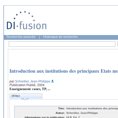
Recherche avancée
|
Historique de recherche
Introduction aux institutions des principaux Etats m
par
Schreiber, Jean-Philippe
Publication
Publié, 2004
Enseignement: cours, TP, ...
DÉTAILS
Titre:
Introduction aux institutions des princ
Auteur:
Schreiber, Jean-Philippe
Informations sur la publication:
ULB, Ed. 2