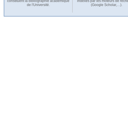
constituent la bibliographie académique
indexés par les moteurs de rech
de l'Université.
(Google Scholar,…).