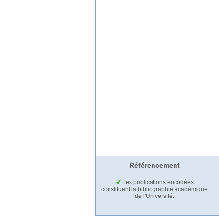
Référencement
Les publications encodées
constituent la bibliographie académique
de l'Université.