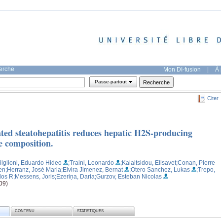
herche
Mon DI-fusion
|
À 
Passe-partout
Citer
ated steatohepatitis reduces hepatic H2S-producing
e composition.
ilglioni, Eduardo Hideo
;Traini, Leonardo
;Kalaitsidou, Elisavet
;Conan, Pierre
en
;Herranz, José Maria
;Elvira Jimenez, Bernat
;Otero Sanchez, Lukas
;Trepo,
ilos R
;Messens, Joris
;Ezeriņa, Daria
;Gurzov, Esteban Nicolas
09)
CONTENU
STATISTIQUES