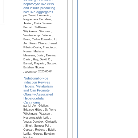
hepatocyte-like cells
and insulin-producing
islet-like aggregates
par Traini, Leonardo ,
Negueruela Escudero,
Javier , Elvira Jimenez,
Bernat , St-Pierre-
Wijckmans, Wadsen ,
Vandenbempt, Valerie ,
Buss, Carlos Eduardo , Li,
Ao , Perez Chavez, Israel ,
Ribeiro-Costa, Francisco ,
Nunes, Mariana ,
Messens, Joris , Ezeriņa,
Daria , Hay, David C ,
Bansal, Mayank , Gurzov,
Esteban Nicolas
2025-05-04
Publication
Nutritional c-Fos
Induction Rewires
Hepatic Metabolism
and Can Promote
Obesity-Associated
Hepatocellular
Carcinoma.
par Li, Ao , Gilglioni,
Eduardo Hideo , St-Pierre-
Wijckmans, Wadsen ,
Hosseinzadeh, Leila ,
Veyrat-Durebex, Christelle
, Singh, Sumeet Pal ,
Coppari, Roberto , Bakiri,
Latifa , Gurzov, Esteban