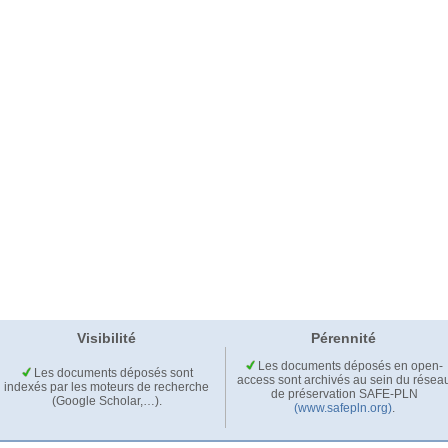
Visibilité
Pérennité
Les documents déposés en open-
Les documents déposés sont
access sont archivés au sein du résea
indexés par les moteurs de recherche
de préservation SAFE-PLN
(Google Scholar,…).
(www.safepln.org)
.