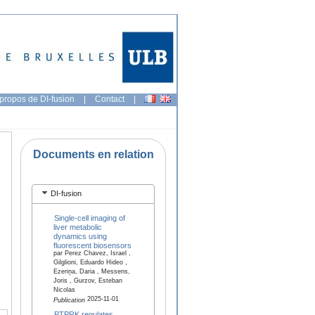
propos de DI-fusion
|
Contact
|
Documents en relation
DI-fusion
Single-cell imaging of
liver metabolic
dynamics using
fluorescent biosensors
par Perez Chavez, Israel ,
Gilglioni, Eduardo Hideo ,
Ezeriņa, Daria , Messens,
Joris , Gurzov, Esteban
Nicolas
2025-11-01
Publication
PTPRK regulates