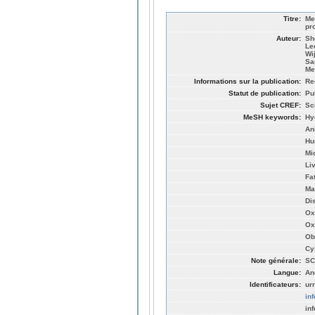
Titre:
Me
pr
Auteur:
Sh
Le
Wi
Sa
Me
Informations sur la publication:
Re
Statut de publication:
Pu
Sujet CREF:
Sc
MeSH keywords:
Hy
An
Hu
Mi
Li
Fat
Ma
Di
Ox
Ox
Ob
Cy
Note générale:
SC
Langue:
An
Identificateurs:
ur
in
in