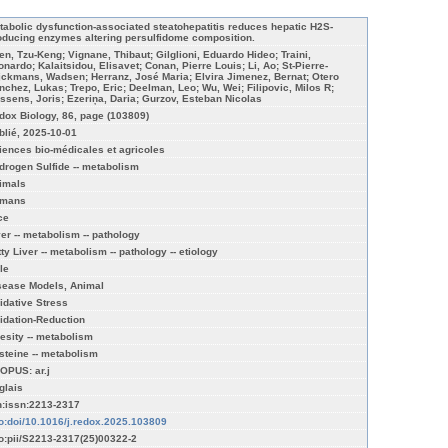
tabolic dysfunction-associated steatohepatitis reduces hepatic H2S-
oducing enzymes altering persulfidome composition.
en, Tzu-Keng; Vignane, Thibaut; Gilglioni, Eduardo Hideo; Traini,
onardo; Kalaitsidou, Elisavet; Conan, Pierre Louis; Li, Ao; St-Pierre-
jckmans, Wadsen; Herranz, José Maria; Elvira Jimenez, Bernat; Otero
nchez, Lukas; Trepo, Eric; Deelman, Leo; Wu, Wei; Filipovic, Milos R;
ssens, Joris; Ezeriņa, Daria; Gurzov, Esteban Nicolas
dox Biology, 86, page (103809)
blié, 2025-10-01
iences bio-médicales et agricoles
drogen Sulfide -- metabolism
imals
mans
ce
ver -- metabolism -- pathology
ty Liver -- metabolism -- pathology -- etiology
le
sease Models, Animal
idative Stress
idation-Reduction
esity -- metabolism
steine -- metabolism
OPUS: ar.j
glais
n:issn:2213-2317
fo:doi/10.1016/j.redox.2025.103809
fo:pii/S2213-2317(25)00322-2