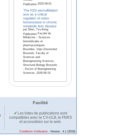
Nicolas
2025-09-01
Publication
The H2S–persulfidation
axis as a critical
regulator of redox
homeostasis in chronic
metabolic liver disease
par Shen, Tzu-Keng
Faculté de
Publication
Médecine – Sciences
biomédicales et
pharmaceutiques,
Bruxelles, Vrije Universiteit
Brussels, Faculty of
Sciences and
Bioengineering Sciences,
Structural Biology Brussels
- Doctor of Bioengineering
Sciences, 2026-06-19
Facilité
Les listes de publications sont
u
compatibles avec le CV-ULB, le FNRS
et accessibles sur le web.
Conditions d'utilisation
- Version : 4.1 (2019)