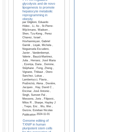
glycolysis and de novo
lipogenesis to promote
hepatocyte metabolic
reprogramming in
obesity.
par Gilglioni, Eduardo
Hideo , Li, Ao , St-Pierre-
Wijckmans, Wadsen ,
Shen, Tzu-Keng , Perez
Chavez, Israel ,
Hovhannisyan, Gabriel
Garnik , Lisjak, Michela ,
Negueruela Escudero,
Javier , Vandenbempt,
Valerie , Bauzá-Martinez,
Julia , Herranz, José Maria
, Ezeriņa, Daria , Demine,
Stéphane , Feng, Zheng ,
Vignane, Thibaut , Otero
Sanchez, Lukas ,
Lambertucci, Flavia ,
Prašnická, Alena , Devière,
Jacques , Hay, David C ,
Encinar, José Antonio ,
Singh, Sumeet Pal ,
Messens, Joris , Filipovic,
Milos R , Sharpe, Hayley J
, Trepo, Eric , Wu, Wei ,
Gurzov, Esteban Nicolas
2024-11-01
Publication
Genome editing of
TXNIP in human
pluripotent stem cells
for the generation of