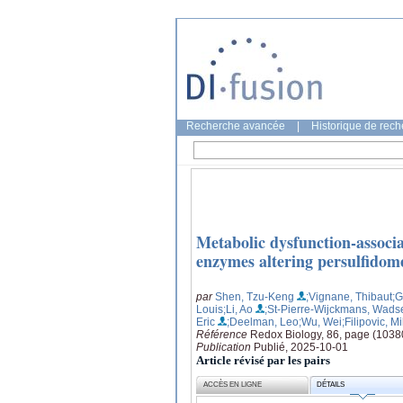
Recherche avancée
|
Historique de rec
Metabolic dysfunction-associ
enzymes altering persulfidom
par
Shen, Tzu-Keng
;Vignane, Thibaut
;G
Louis
;Li, Ao
;St-Pierre-Wijckmans, Wads
Eric
;Deelman, Leo
;Wu, Wei
;Filipovic, M
Référence
Redox Biology, 86, page (1038
Publication
Publié, 2025-10-01
Article révisé par les pairs
ACCÈS EN LIGNE
DÉTAILS