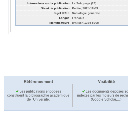
Informations sur la publication:
Le Soir, page (28)
Statut de publication:
Publié, 2025-10-03
Sujet CREF:
Sociologie générale
Langue:
Français
Identificateurs:
urn:issn:1375-5668
Référencement
Visibilité
Les publications encodées
Les documents déposés so
constituent la bibliographie académique
indexés par les moteurs de rech
de l'Université.
(Google Scholar,…).