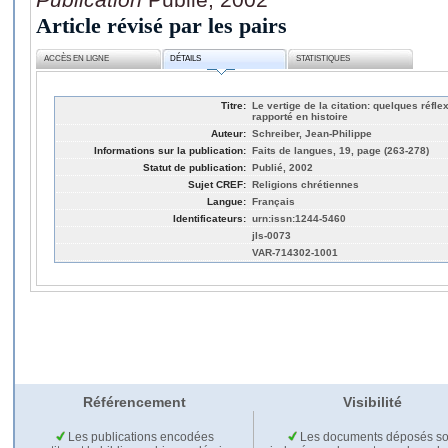
Article révisé par les pairs
ACCÈS EN LIGNE
DÉTAILS
STATISTIQUES
Titre:
Le vertige de la citation: quelques réfl
rapporté en histoire
Auteur:
Schreiber, Jean-Philippe
Informations sur la publication:
Faits de langues, 19, page (263-278)
Statut de publication:
Publié, 2002
Sujet CREF:
Religions chrétiennes
Langue:
Français
Identificateurs:
urn:issn:1244-5460
jls-0073
VAR-714302-1001
Référencement
Visibilité
Les publications encodées
Les documents déposés so