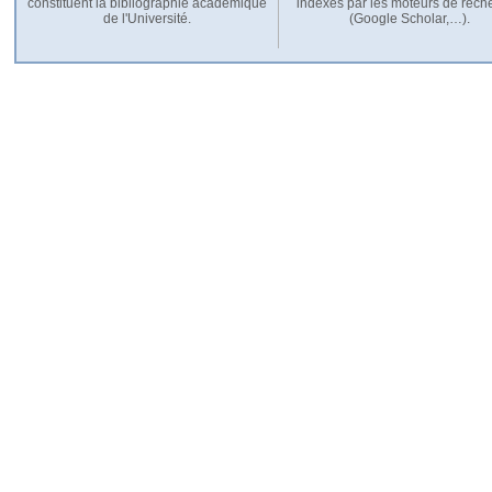
constituent la bibliographie académique
indexés par les moteurs de rech
de l'Université.
(Google Scholar,…).