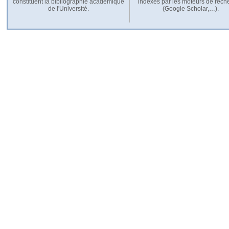
constituent la bibliographie académique
indexés par les moteurs de rech
de l'Université.
(Google Scholar,…).