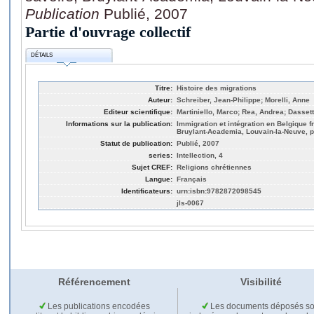
Publication
Publié, 2007
Partie d'ouvrage collectif
DÉTAILS
Titre:
Histoire des migrations
Auteur:
Schreiber, Jean-Philippe; Morelli, Anne
Editeur scientifique:
Martiniello, Marco; Rea, Andrea; Dassett
Informations sur la publication:
Immigration et intégration en Belgique f
Bruylant-Academia, Louvain-la-Neuve, p
Statut de publication:
Publié, 2007
series:
Intellection, 4
Sujet CREF:
Religions chrétiennes
Langue:
Français
Identificateurs:
urn:isbn:9782872098545
jls-0067
Référencement
Visibilité
Les publications encodées
Les documents déposés so