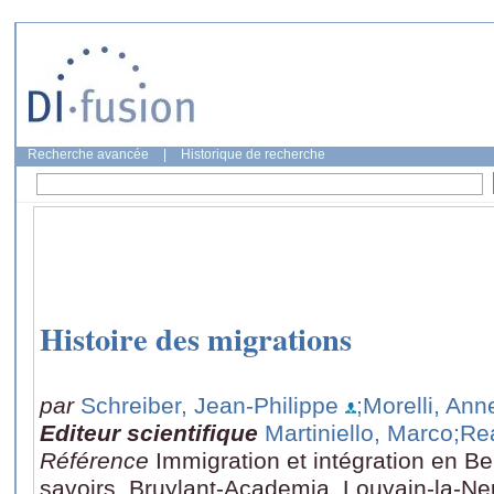
Recherche avancée
|
Historique de recherche
Histoire des migrations
par
Schreiber, Jean-Philippe
;Morelli, Ann
Editeur scientifique
Martiniello, Marco
;Re
Référence
Immigration et intégration en B
savoirs, Bruylant-Academia, Louvain-la-Ne