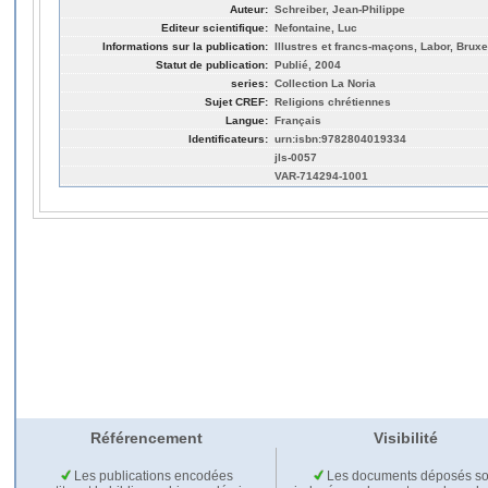
Auteur:
Schreiber, Jean-Philippe
Editeur scientifique:
Nefontaine, Luc
Informations sur la publication:
Illustres et francs-maçons, Labor, Bruxe
Statut de publication:
Publié, 2004
series:
Collection La Noria
Sujet CREF:
Religions chrétiennes
Langue:
Français
Identificateurs:
urn:isbn:9782804019334
jls-0057
VAR-714294-1001
Référencement
Visibilité
Les publications encodées
Les documents déposés so