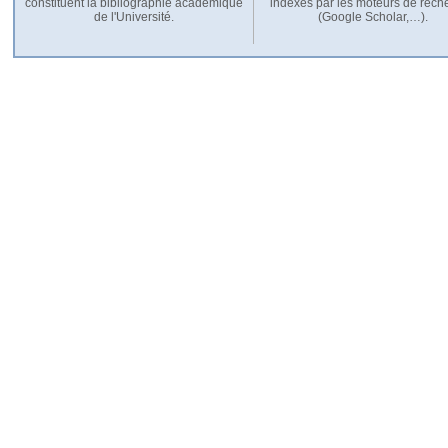
constituent la bibliographie académique
indexés par les moteurs de rech
de l'Université.
(Google Scholar,…).