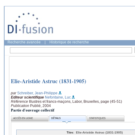
Recherche avancée
|
Historique de recherche
Elie-Aristide Astruc (1831-1905)
par
Schreiber, Jean-Philippe
Editeur scientifique
Nefontaine, Luc
Référence
Illustres et francs-maçons, Labor, Bruxelles, page (45-51)
Publication
Publié, 2004
Partie d'ouvrage collectif
ACCÈS EN LIGNE
DÉTAILS
STATISTIQUES
Titre:
Elie-Aristide Astruc (1831-1905)