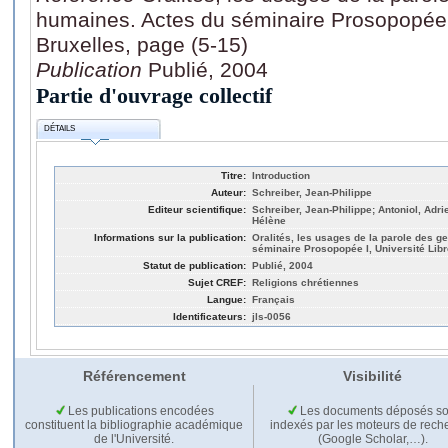
humaines. Actes du séminaire Prosopopée I
Bruxelles, page (5-15)
Publication
Publié, 2004
Partie d'ouvrage collectif
DÉTAILS
Titre:
Introduction
Auteur:
Schreiber, Jean-Philippe
Editeur scientifique:
Schreiber, Jean-Philippe; Antoniol, Adri
Hélène
Informations sur la publication:
Oralités, les usages de la parole des 
séminaire Prosopopée I, Université Libr
Statut de publication:
Publié, 2004
Sujet CREF:
Religions chrétiennes
Langue:
Français
Identificateurs:
jls-0056
Référencement
Visibilité
Les publications encodées
Les documents déposés so
constituent la bibliographie académique
indexés par les moteurs de rech
de l'Université.
(Google Scholar,…).