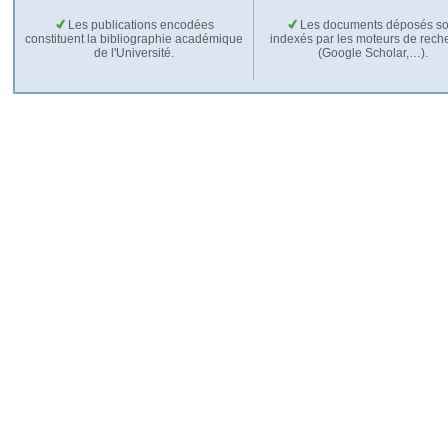
Les publications encodées
Les documents déposés so
constituent la bibliographie académique
indexés par les moteurs de rech
de l'Université.
(Google Scholar,…).