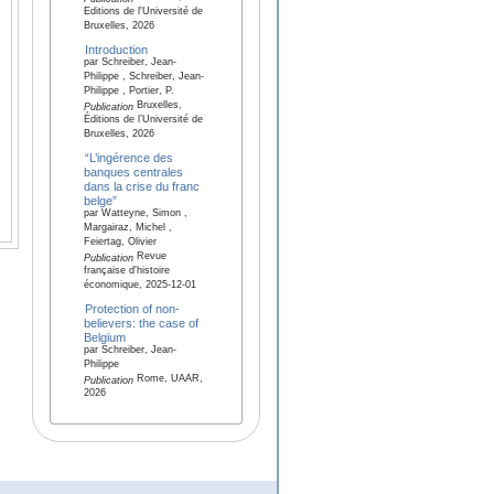
Editions de l'Université de
Bruxelles, 2026
Introduction
par Schreiber, Jean-
Philippe , Schreiber, Jean-
Philippe , Portier, P.
Bruxelles,
Publication
Éditions de l’Université de
Bruxelles, 2026
“L’ingérence des
banques centrales
dans la crise du franc
belge”
par Watteyne, Simon ,
Margairaz, Michel ,
Feiertag, Olivier
Revue
Publication
française d'histoire
économique, 2025-12-01
Protection of non-
believers: the case of
Belgium
par Schreiber, Jean-
Philippe
Rome, UAAR,
Publication
2026