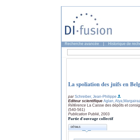
Recherche avancée
|
Historique de rec
La spoliation des juifs en Bel
par
Schreiber, Jean-Philippe
Editeur scientifique
Aglan, Alya
;Margairaz
Référence
La Caisse des dépôts et consi
(540-561)
Publication
Publié, 2003
Partie d'ouvrage collectif
DÉTAILS