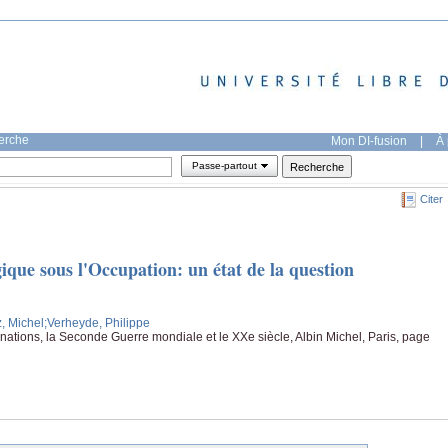
herche
Mon DI-fusion
|
À 
Passe-partout
Citer
gique sous l'Occupation: un état de la question
, Michel
;Verheyde, Philippe
gnations, la Seconde Guerre mondiale et le XXe siècle, Albin Michel, Paris, page