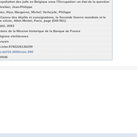
 spoliation des juifs en Belgique sous l'Occupation: un état de la question
hreiber, Jean-Philippe
lan, Alya; Margairaz, Michel; Verheyde, Philippe
 Caisse des dépôts et consignations, la Seconde Guerre mondiale et le
e siècle, Albin Michel, Paris, page (540-561)
blié, 2003
stoire de la Mission historique de la Banque de France
ligions chrétiennes
ançais
n:isbn:9782226136299
fo:doi/10.4000/cmc.590
s-0046