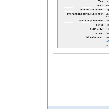
Titre:
La
Auteur:
Sc
Editeur scientifique:
Ag
Informations sur la publication:
La
XX
Statut de publication:
Pu
series:
Hi
Sujet CREF:
Re
Langue:
Fr
Identificateurs:
ur
in
jl