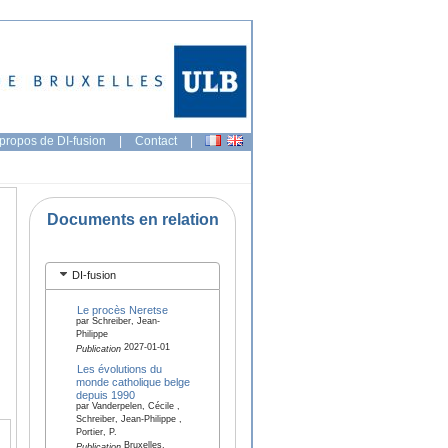
propos de DI-fusion
|
Contact
|
Documents en relation
DI-fusion
Le procès Neretse
par Schreiber, Jean-
Philippe
2027-01-01
Publication
Les évolutions du
monde catholique belge
depuis 1990
par Vanderpelen, Cécile ,
Schreiber, Jean-Philippe ,
Portier, P.
Bruxelles,
Publication