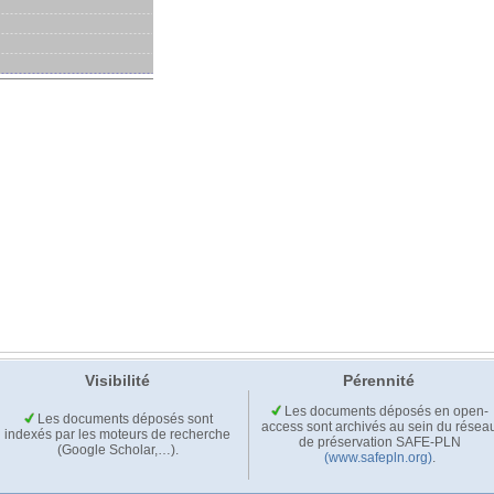
Visibilité
Pérennité
Les documents déposés en open-
Les documents déposés sont
access sont archivés au sein du résea
indexés par les moteurs de recherche
de préservation SAFE-PLN
(Google Scholar,…).
(www.safepln.org)
.