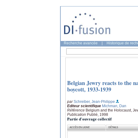
Recherche avancée
|
Historique de rec
Belgian Jewry reacts to the n
boycott, 1933-1939
par
Schreiber, Jean-Philippe
Editeur scientifique
Michman, Dan
Référence
Belgium and the Holocaust, Je
Publication
Publié, 1998
Partie d'ouvrage collectif
ACCÈS EN LIGNE
DÉTAILS