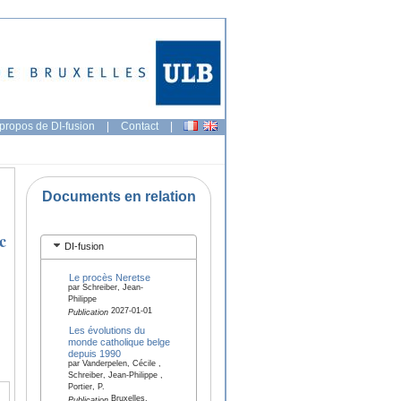
propos de DI-fusion
|
Contact
|
Documents en relation
c
DI-fusion
Le procès Neretse
par Schreiber, Jean-
Philippe
2027-01-01
Publication
Les évolutions du
monde catholique belge
depuis 1990
par Vanderpelen, Cécile ,
Schreiber, Jean-Philippe ,
Portier, P.
Bruxelles,
Publication