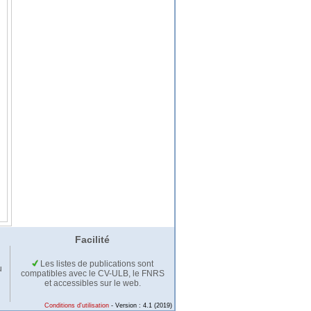
Facilité
Les listes de publications sont
u
compatibles avec le CV-ULB, le FNRS
et accessibles sur le web.
Conditions d'utilisation
- Version : 4.1 (2019)