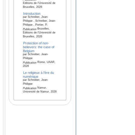
Editions de l'Université de
Bruxelles, 2026
Introduction
par Schreiber, Jean-
Philippe , Schreiber, Jean-
Philippe , Portier, P.
Bruxelles,
Publication
Éditions de l’Université de
Bruxelles, 2026
Protection of non-
believers: the case of
Belgium
par Schreiber, Jean-
Philippe
Rome, UAAR,
Publication
2026
Le religieux à l’ère du
numérique
par Schreiber, Jean-
Philippe
Namur,
Publication
Université de Namur, 2026