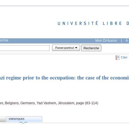
herche
Mon DI-fusion
|
À 
Passe-partout
Citer
azi regime prior to the occupation: the case of the economi
ws, Belgians, Germans, Yad Vashem, Jérusalem, page (83-114)
STATISTIQUES