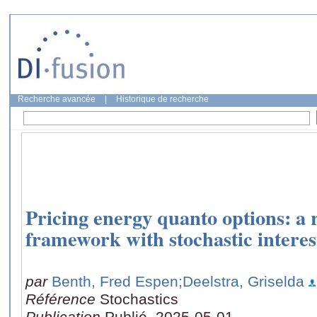
Recherche avancée
|
Historique de recherche
Pricing energy quanto options: a
framework with stochastic interes
par
Benth, Fred Espen
;Deelstra, Griselda
Référence
Stochastics
Publication
Publié, 2025-05-01