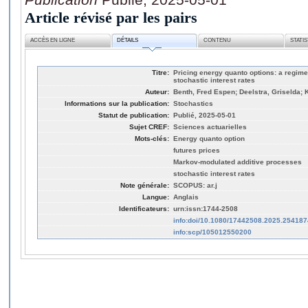
Article révisé par les pairs
ACCÈS EN LIGNE
DÉTAILS
CONTENU
STATI
Titre:
Pricing energy quanto options: a regim
stochastic interest rates
Auteur:
Benth, Fred Espen; Deelstra, Griselda; 
Informations sur la publication:
Stochastics
Statut de publication:
Publié, 2025-05-01
Sujet CREF:
Sciences actuarielles
Mots-clés:
Energy quanto option
futures prices
Markov-modulated additive processes
stochastic interest rates
Note générale:
SCOPUS: ar.j
Langue:
Anglais
Identificateurs:
urn:issn:1744-2508
info:doi/10.1080/17442508.2025.254187
info:scp/105012550200