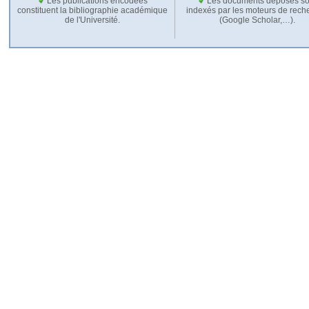
Les publications encodées
Les documents déposés so
constituent la bibliographie académique
indexés par les moteurs de rech
de l'Université.
(Google Scholar,…).