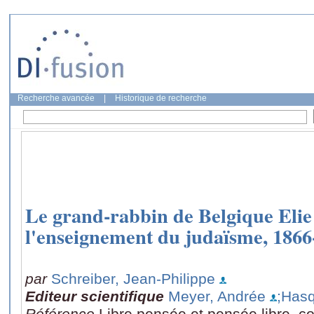
Recherche avancée
|
Historique de recherche
Le grand-rabbin de Belgique Elie 
l'enseignement du judaïsme, 1866
par
Schreiber, Jean-Philippe
Editeur scientifique
Meyer, Andrée
;Hasq
Référence
Libre pensée et pensée libre, 