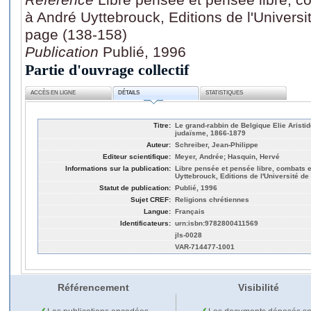
à André Uyttebrouck, Editions de l'Universi
page (138-158)
Publication
Publié, 1996
Partie d'ouvrage collectif
ACCÈS EN LIGNE
DÉTAILS
STATISTIQUES
Titre:
Le grand-rabbin de Belgique Elie Aristi
judaïsme, 1866-1879
Auteur:
Schreiber, Jean-Philippe
Editeur scientifique:
Meyer, Andrée; Hasquin, Hervé
Informations sur la publication:
Libre pensée et pensée libre, combats
Uyttebrouck, Editions de l'Université de
Statut de publication:
Publié, 1996
Sujet CREF:
Religions chrétiennes
Langue:
Français
Identificateurs:
urn:isbn:9782800411569
jls-0028
VAR-714477-1001
Référencement
Visibilité