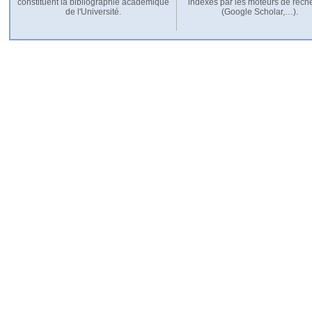
constituent la bibliographie académique
indexés par les moteurs de rech
de l'Université.
(Google Scholar,…).