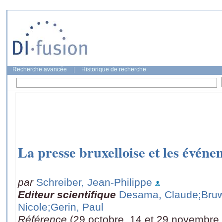
Recherche avancée
|
Historique de recherche
La presse bruxelloise et les évén
par
Schreiber, Jean-Philippe
Editeur scientifique
Desama, Claude
;Bruw
Nicole
;Gerin, Paul
Référence
(29 octobre, 14 et 29 novembre 