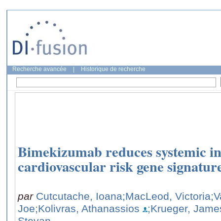
Recherche avancée
|
Historique de recherche
Bimekizumab reduces systemic i
cardiovascular risk gene signature
par
Cutcutache, Ioana
;MacLeod, Victoria
;V
Joe
;Kolivras, Athanassios
;Krueger, Jame
Stevan