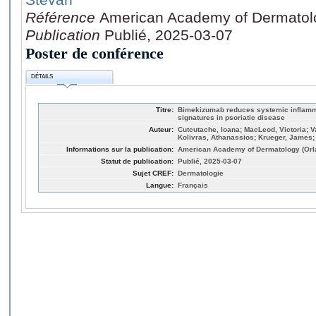
Référence
American Academy of Dermatolo
Publication
Publié, 2025-03-07
Poster de conférence
DÉTAILS
Titre:
Bimekizumab reduces systemic inflamma
signatures in psoriatic disease
Auteur:
Cutcutache, Ioana; MacLeod, Victoria; Va
Kolivras, Athanassios; Krueger, James
Informations sur la publication:
American Academy of Dermatology (Orla
Statut de publication:
Publié, 2025-03-07
Sujet CREF:
Dermatologie
Langue:
Français