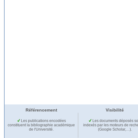
Référencement
Visibilité
Les publications encodées
Les documents déposés so
constituent la bibliographie académique
indexés par les moteurs de rech
de l'Université.
(Google Scholar,…).