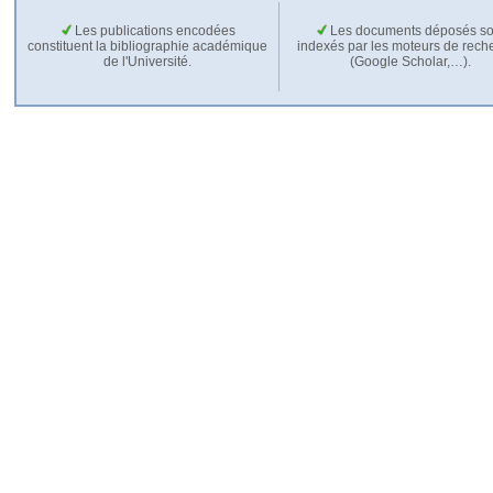
Les publications encodées
Les documents déposés so
constituent la bibliographie académique
indexés par les moteurs de rech
de l'Université.
(Google Scholar,…).