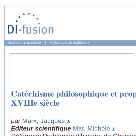
Recherche avancée
|
Historique de recherche
Catéchisme philosophique et prop
XVIIIe siècle
par
Marx, Jacques
Editeur scientifique
Mat, Michèle
Référence
Problèmes d'histoire du Christi