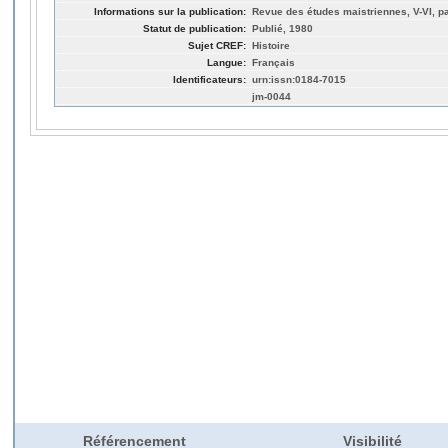
Informations sur la publication:
Revue des études maistriennes, V-VI, p
Statut de publication:
Publié, 1980
Sujet CREF:
Histoire
Langue:
Français
Identificateurs:
urn:issn:0184-7015
jm-0044
Référencement
Visibilité