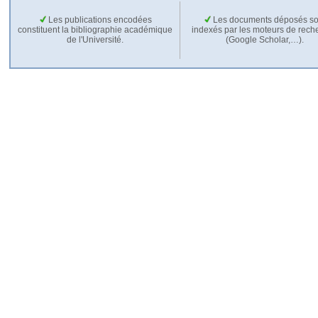
Les publications encodées
Les documents déposés so
constituent la bibliographie académique
indexés par les moteurs de rech
de l'Université.
(Google Scholar,…).