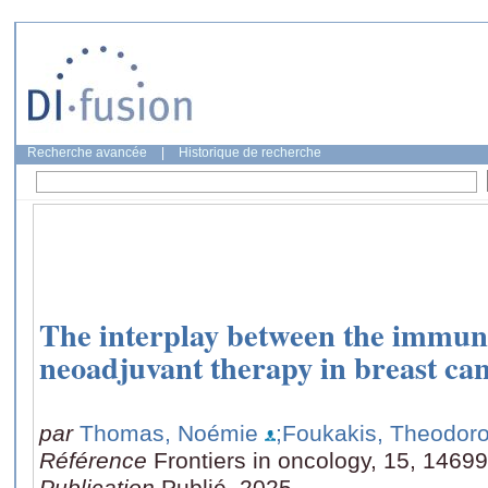
Recherche avancée
|
Historique de recherche
The interplay between the immun
neoadjuvant therapy in breast ca
par
Thomas, Noémie
;Foukakis, Theodor
Référence
Frontiers in oncology, 15, 1469
Publication
Publié, 2025