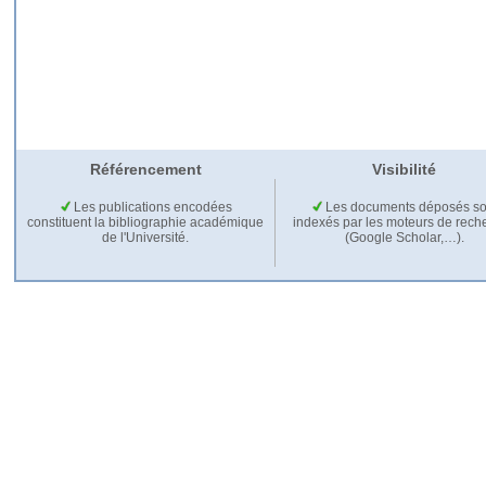
Référencement
Visibilité
Les publications encodées
Les documents déposés so
constituent la bibliographie académique
indexés par les moteurs de rech
de l'Université.
(Google Scholar,…).