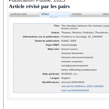
Article révisé par les pairs
ACCÈS EN LIGNE
DÉTAILS
CONTENU
STATI
Titre:
The interplay between the immune resp
breast cancer
Auteur:
Thomas, Noémie; Foukakis, Theodoros; 
Informations sur la publication:
Frontiers in oncology, 15, 1469982
Statut de publication:
Publié, 2025
Sujet CREF:
Cancérologie
Mots-clés:
breast cancer
immune biomarker
immune microenvironment
immune response
neoadjuvant treatment
tumor infiltrating lymphocytes
Note générale:
SCOPUS: re.j
Langue:
Anglais
Identificateurs:
urn:issn:2234-943X
info:doi/10.3389/fonc.2025.1469982
info:scp/105006450225